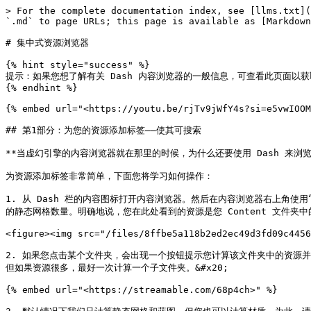
> For the complete documentation index, see [llms.txt](
`.md` to page URLs; this page is available as [Markdown
# 集中式资源浏览器

{% hint style="success" %}

提示：如果您想了解有关 Dash 内容浏览器的一般信息，可查看此页面以获取完整详情： [内
{% endhint %}

{% embed url="<https://youtu.be/rjTv9jWfY4s?si=e5vwIOOM
## 第1部分：为您的资源添加标签——使其可搜索

**当虚幻引擎的内容浏览器就在那里的时候，为什么还要使用 Dash 来浏览
为资源添加标签非常简单，下面您将学习如何操作：

1. 从 Dash 栏的内容图标打开内容浏览器。然后在内容浏览器右上角
的静态网格数量。明确地说，您在此处看到的资源是您 Content 文件夹中
<figure><img src="/files/8ffbe5a118b2ed2ec49d3fd09c4456
2. 如果您点击某个文件夹，会出现一个按钮提示您计算该文件夹中的资源并使
但如果资源很多，最好一次计算一个子文件夹。&#x20;

{% embed url="<https://streamable.com/68p4ch>" %}
