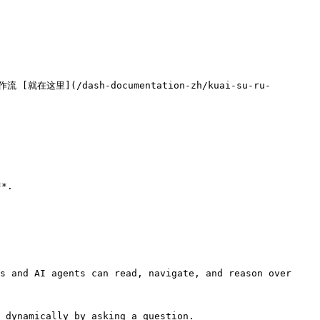
(/dash-documentation-zh/kuai-su-ru-
.

s and AI agents can read, navigate, and reason over 
 dynamically by asking a question.
