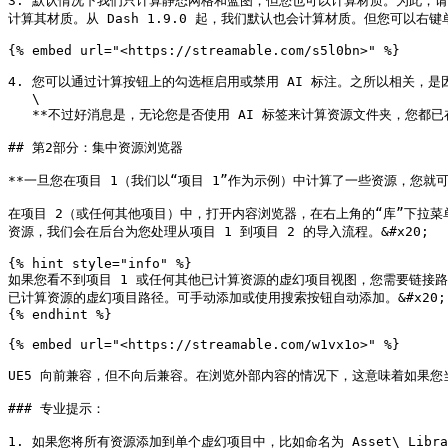
3. 默认情况下我们只计算静态网格和蓝图，但您也可以计算材质。为此，请
计算其材质。从 Dash 1.9.0 起，我们默认也会计算材质。但您可以右键
{% embed url="<https://streamable.com/s5l0bn>" %}

4. 您可以通过计算按钮上的勾选框启用或禁用 AI 标注。之所以相关，是因
   \

   **不过好消息是，无论您是否使用 AI 标签来计算资源文件夹，您都已在为在虚幻引擎中设置集中资源浏览体验迈出了一步。**&#x20;

## 第2部分：集中资源浏览器

**一旦您在项目 1（我们以“项目 1”作为示例）中计算了一些资源，您就
在项目 2（或任何其他项目）中，打开内容浏览器，在右上角的“库”下拉菜
资源，我们会在后台为您处理从项目 1 到项目 2 的导入流程。&#x20;

{% hint style="info" %}

如果您看不到项目 1 或任何其他已计算资源的虚幻项目视图，您需要链接路
已计算资源的虚幻项目路径。可手动添加或使用搜索按钮自动添加。&#x20;

{% endhint %}

{% embed url="<https://streamable.com/w1vx1o>" %}

UE5 向前兼容，但不向后兼容。在浏览外部内容的情况下，这意味着如果您当
### 专业提示：

1. 如果您将所有资源添加到单个虚幻项目中，比如命名为 Asset\_Li