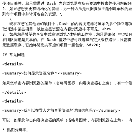
使项目臃肿。您只需通过 Dash 内容浏览器在所有资源中搜索并使用您偏好
2. 如果您想要更有结构化的管理，另一种方法是根据资源主题创建单独的虚幻项目。例如 *f
到每个项目中并计算各自的资源。\

   \

   现在在您的其他虚幻项目中，Dash 的内容浏览器将显示为多个独立选项卡，可能会让它看起来更有条理，因为您可以选择仅在森林资源中搜索或浏览，而不看到城市资源。如果选项卡数量变得过多，您可以打开 Dash 偏好并
取消选中某些项目，以使这些资源在内容浏览器中不可见。<br>

3. 如果您是希望共享集中式资源浏览/体验的工作室，您只需确保 **虚幻引擎（
在团队间也是共享的。在 Dash 偏好中您可以选择自定义缓存路径，只需将“M
元数据缓存，它始终随您共享虚幻项目一起包含。&#x20;

## 常见问题

<details>

<summary>如何显示资源名称？</summary>

如果您单击内容浏览器的菜单（省略号图标，内容浏览器右上角），有一个选
</details>

<details>

<summary>我可以在导入之前查看资源的详细信息吗？</summary>

可以，如果您单击内容浏览器的菜单（省略号图标，内容浏览器右上角），有
* 贴图分辨率。
