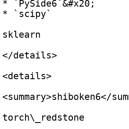
* `PySide6`&#x20;

* `scipy`

sklearn

</details>

<details>

<summary>shiboken6</sum
torch\_redstone
