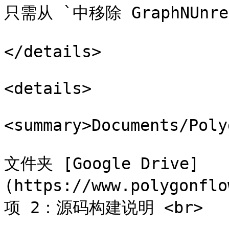
只需从 `中移除 GraphNUnre
</details>

<details>

<summary>Documents/Poly
文件夹 [Google Drive]
(https://www.polygonfl
项 2：源码构建说明 <br>
