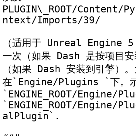
PLUGIN\_ROOT/Content/Py
ntext/Imports/39/

（适用于 Unreal Engine
一次（如果 Dash 是按项
（如果 Dash 安装到引擎）
在`Engine/Plugins `下
`ENGINE_ROOT/Engine/Plu
`ENGINE_ROOT/Engine/Plu
alPlugin`.
