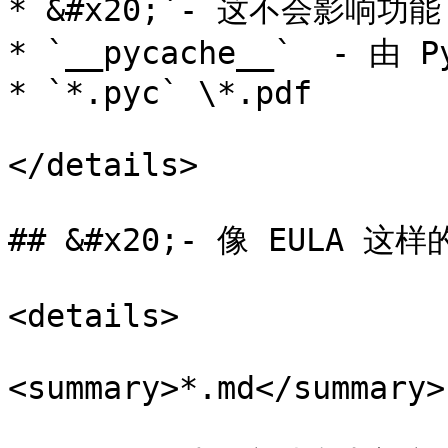
* &#x20;`- 这不会影响功能，可
* `__pycache__`  - 由 P
* `*.pyc` \*.pdf

</details>

## &#x20;- 像 EULA 
<details>

<summary>*.md</summary>
