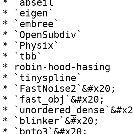
* `abseil`

* `eigen`

* `embree`

* `OpenSubdiv`

* `Physix`

* `tbb`

* robin-hood-hasing

* `tinyspline`

* `FastNoise2`&#x20;

* `fast_obj`&#x20;

* `unordered_dense`&#x20
* `blinker`&#x20;

* `boto3`&#x20;
