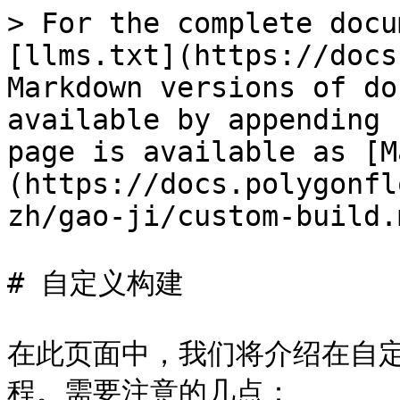
> For the complete docu
[llms.txt](https://docs
Markdown versions of do
available by appending 
page is available as [M
(https://docs.polygonfl
zh/gao-ji/custom-build.m
# 自定义构建

在此页面中，我们将介绍在自定义
程。需要注意的几点：
